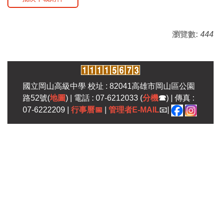
瀏覽數:
444
國立岡山高級中學 校址 : 82041高雄市岡山區公園
路52號(
地圖
) | 電話 : 07-6212033 (
分機
☎
) | 傳真 :
07-6222209 |
行事曆
📅
|
管理者E-MAIL
📧|