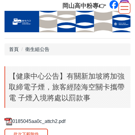
跳
岡山高中粉專
👉
到
主
要
內
容
區
首頁
衛生組公告
【健康中心公告】有關新加坡將加強
取締電子煙，旅客經陸海空關卡攜帶
電 子煙入境將處以罰款事
0185045aa0c_attch2.pdf
批次下載附件