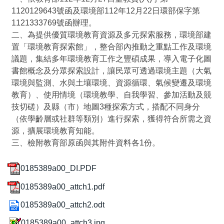
1120129643號函及環境部112年12月22日環部保字第
1121333769號函辦理。
二、為提供優質環境教育資源及多元探索服務，環境部建
置「環境教育探索館」，整合部內推動之重點工作及環境
議題，集結多年環境教育工作之豐碩成果，導入電子化圖
書館概念及分眾探索設計，讓民眾可透過環境主題（大氣
環境與監測、水與土壤環境、資源循環、氣候變遷及環境
教育）、使用情境（環境教學、自我學習、參加活動及競
技切磋）及縣（市）地圖3種探索方式，搭配不同身分
（依學齡層或社群等類別）進行探索，獲得符合所需之資
源，擴展環境教育知能。
三、檢附教育部原函與其附件資料各1份。
0185389a00_DI.PDF
0185389a00_attch1.pdf
0185389a00_attch2.odt
0185389a00_attch3.jpg