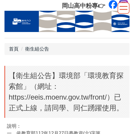
跳
岡山高中粉專
👉
到
主
要
內
容
區
首頁
衛生組公告
【衛生組公告】環境部「環境教育探
索館」（網址：
https://eeis.moenv.gov.tw/front/）已
正式上線，請同學、同仁踴躍使用。
說明：
一、依教育部112年12月27日臺教資(六)字第