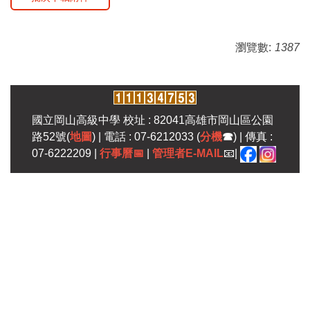
瀏覽數:
1387
國立岡山高級中學 校址 : 82041高雄市岡山區公園
路52號(
地圖
) | 電話 : 07-6212033 (
分機
☎
) | 傳真 :
07-6222209 |
行事曆
📅
|
管理者E-MAIL
📧|