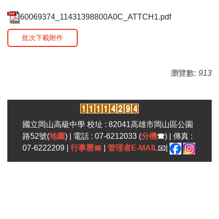
60069374_11431398800A0C_ATTCH1.pdf
批次下載附件
瀏覽數:
913
國立岡山高級中學 校址 : 82041高雄市岡山區公園
路52號(
地圖
) | 電話 : 07-6212033 (
分機
☎
) | 傳真 :
07-6222209 |
行事曆
📅
|
管理者E-MAIL
📧|