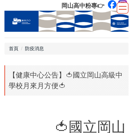
跳
岡山高中粉專
👉
到
主
要
內
容
區
首頁
防疫消息
【健康中心公告】🍅​國立岡山高級中
學校月來月方便🍅​
🍅​國立岡山