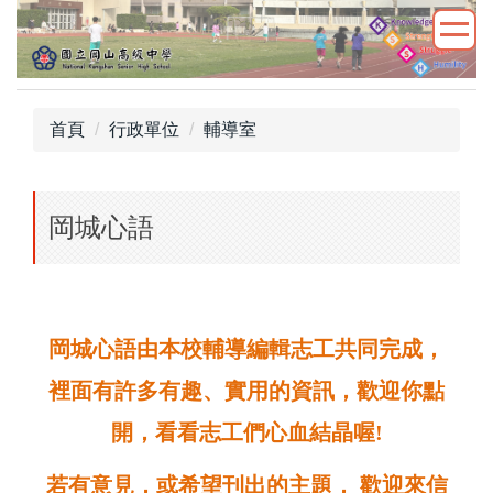
跳
到
主
要
內
首頁
行政單位
輔導室
容
區
岡城心語
岡城心語由本校輔導編輯志工共同完成，
裡面有許多有趣、實用的資訊，
歡迎你點
開，看看志工們心血結晶喔!
若有意見，或希望刊出的主題， 歡迎來信