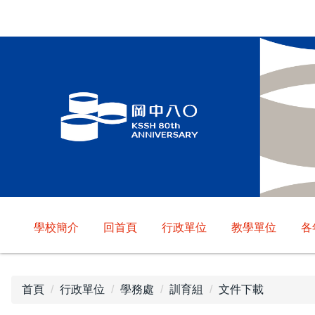
跳
到
主
要
內
容
區
學校簡介
回首頁
行政單位
教學單位
各
首頁
行政單位
學務處
訓育組
文件下載